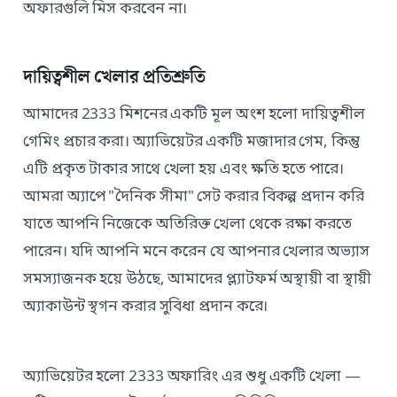
অফারগুলি মিস করবেন না।
দায়িত্বশীল খেলার প্রতিশ্রুতি
আমাদের 2333 মিশনের একটি মূল অংশ হলো দায়িত্বশীল
গেমিং প্রচার করা। অ্যাভিয়েটর একটি মজাদার গেম, কিন্তু
এটি প্রকৃত টাকার সাথে খেলা হয় এবং ক্ষতি হতে পারে।
আমরা অ্যাপে "দৈনিক সীমা" সেট করার বিকল্প প্রদান করি
যাতে আপনি নিজেকে অতিরিক্ত খেলা থেকে রক্ষা করতে
পারেন। যদি আপনি মনে করেন যে আপনার খেলার অভ্যাস
সমস্যাজনক হয়ে উঠছে, আমাদের প্ল্যাটফর্ম অস্থায়ী বা স্থায়ী
অ্যাকাউন্ট স্থগন করার সুবিধা প্রদান করে।
অ্যাভিয়েটর হলো 2333 অফারিং এর শুধু একটি খেলা —