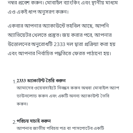
নম্বর প্রবেশ করুন। মোবাইল ব্যাংকিং এবং স্থানীয় মাধ্যম
এও একই ধাপ অনুসরণ করুন।
একবার আপনার অ্যাকাউন্টে তহবিল আছে, আপনি
অ্যাভিয়েটর খেলতে প্রস্তুত। জয় করার পরে, আপনার
উত্তোলনের অনুরোধটি 2333 দল দ্বারা প্রক্রিয়া করা হয়
এবং আপনার নির্বাচিত পদ্ধতিতে ফেরত পাঠানো হয়।
2333 অ্যাকাউন্ট তৈরি করুন
আমাদের ওয়েবসাইটে নিবন্ধন করুন অথবা মোবাইল অ্যাপ
ডাউনলোড করুন এবং একটি অনন্য অ্যাকাউন্ট তৈরি
করুন।
পরিচয় যাচাই করুন
আপনার জাতীয় পরিচয় পত্র বা পাসপোর্টের একটি