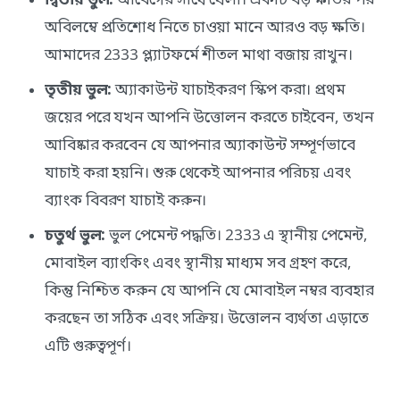
দ্বিতীয় ভুল:
আবেগের সাথে খেলা। একটি বড় ক্ষতির পর
অবিলম্বে প্রতিশোধ নিতে চাওয়া মানে আরও বড় ক্ষতি।
আমাদের 2333 প্ল্যাটফর্মে শীতল মাথা বজায় রাখুন।
তৃতীয় ভুল:
অ্যাকাউন্ট যাচাইকরণ স্কিপ করা। প্রথম
জয়ের পরে যখন আপনি উত্তোলন করতে চাইবেন, তখন
আবিষ্কার করবেন যে আপনার অ্যাকাউন্ট সম্পূর্ণভাবে
যাচাই করা হয়নি। শুরু থেকেই আপনার পরিচয় এবং
ব্যাংক বিবরণ যাচাই করুন।
চতুর্থ ভুল:
ভুল পেমেন্ট পদ্ধতি। 2333 এ স্থানীয় পেমেন্ট,
মোবাইল ব্যাংকিং এবং স্থানীয় মাধ্যম সব গ্রহণ করে,
কিন্তু নিশ্চিত করুন যে আপনি যে মোবাইল নম্বর ব্যবহার
করছেন তা সঠিক এবং সক্রিয়। উত্তোলন ব্যর্থতা এড়াতে
এটি গুরুত্বপূর্ণ।