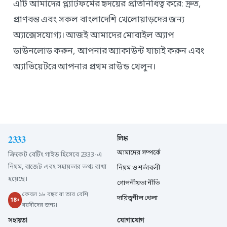
এটি আমাদের প্ল্যাটফর্মের হৃদয়ের প্রতিনিধিত্ব করে: দ্রুত,
প্রাণবন্ত এবং সকল বাংলাদেশি খেলোয়াড়দের জন্য
অ্যাক্সেসযোগ্য। আজই আমাদের মোবাইল অ্যাপ
ডাউনলোড করুন, আপনার অ্যাকাউন্ট যাচাই করুন এবং
অ্যাভিয়েটরে আপনার প্রথম রাউন্ড খেলুন।
2333
লিঙ্ক
আমাদের সম্পর্কে
ক্রিকেট বেটিং গাইড হিসেবে 2333-এ
নিয়ম, বাজেট এবং সহায়তার তথ্য রাখা
নিয়ম ও শর্তাবলী
হয়েছে।
গোপনীয়তা নীতি
কেবল ১৮ বছর বা তার বেশি
দায়িত্বশীল খেলা
18+
বয়সীদের জন্য।
সহায়তা
যোগাযোগ