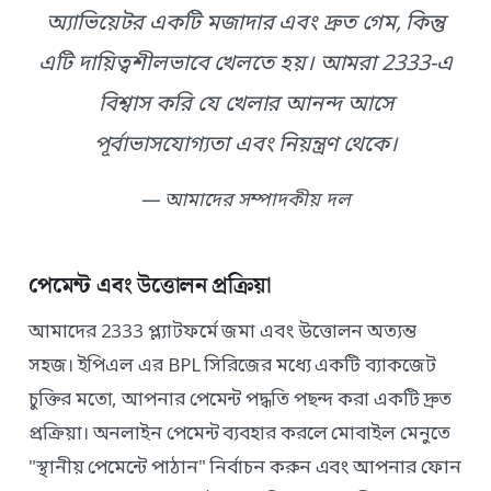
অ্যাভিয়েটর একটি মজাদার এবং দ্রুত গেম, কিন্তু
এটি দায়িত্বশীলভাবে খেলতে হয়। আমরা 2333-এ
বিশ্বাস করি যে খেলার আনন্দ আসে
পূর্বাভাসযোগ্যতা এবং নিয়ন্ত্রণ থেকে।
আমাদের সম্পাদকীয় দল
পেমেন্ট এবং উত্তোলন প্রক্রিয়া
আমাদের 2333 প্ল্যাটফর্মে জমা এবং উত্তোলন অত্যন্ত
সহজ। ইপিএল এর BPL সিরিজের মধ্যে একটি ব্যাকজেট
চুক্তির মতো, আপনার পেমেন্ট পদ্ধতি পছন্দ করা একটি দ্রুত
প্রক্রিয়া। অনলাইন পেমেন্ট ব্যবহার করলে মোবাইল মেনুতে
"স্থানীয় পেমেন্টে পাঠান" নির্বাচন করুন এবং আপনার ফোন