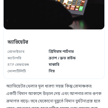
অ্যাভিয়েটর
প্রোভাইডার
প্রিমিয়াম পার্টনার
ক্যাটাগরি
ক্র্যাশ / দ্রুত রাউন্ড
RTP রেফারেন্স
মাঝারি
ভোলাটিলিটি
নিম্ন
অ্যাভিয়েটর খেলার মূল ধারণা সহজ কিন্তু রোমাঞ্চকর:
একটি বিমান আকাশে উড়াল দেয় এবং আপনার লাভ গুণক
ক্রমাগত বাড়ে। তবে যেকোনো মুহূর্তে বিমান দুর্ঘটনাগ্রস্ত হতে